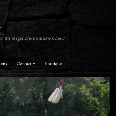
e
f the villages Drevant & La Groutte //
iens
Contact
Boutique