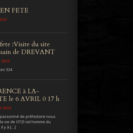
 EN FETE
2024
fete :Visite du site
omain de DREVANT
il 2024
tes 324
ENCE à LA-
 le 6 AVRIL 0 17 h
rs 2024
 passionné de préhistoire nous
 la vie de OTZI cet homme du
 il y à […]