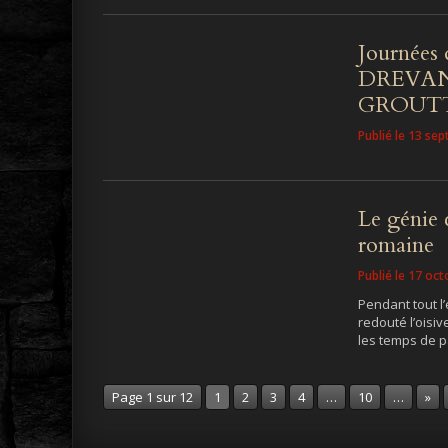
Journées 
DREVAN
GROUT
Publié le 13 se
Le génie 
romaine
Publié le 17 oc
Pendant tout l
redouté l’oisi
les temps de p
Page 1 sur 12
1
2
3
4
…
10
…
»