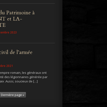
du Patrimoine à
T et LA-
TE
ptembre 2023
civil de l’armée
tobre 2021
’empire romain, les généraux ont
veté des légionnaires générée par
aix .Aussi, soucieux de […]
Dernière page »