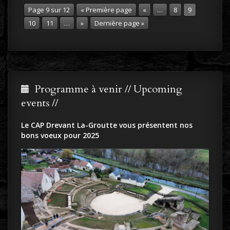
Page 9 sur 12
« Première page
«
…
8
9
10
11
…
»
Dernière page »
Programme à venir // Upcoming
events //
Le CAP Drevant La-Groutte vous présentent nos
bons voeux pour 2025